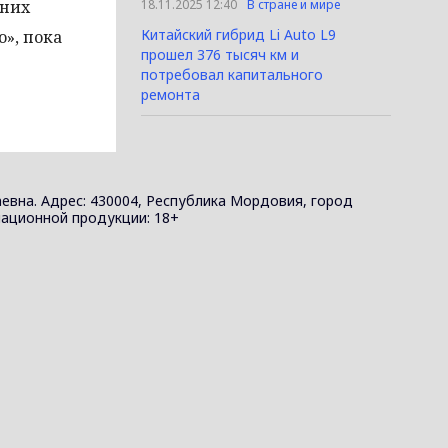
 них
18.11.2025 12:40
В стране и мире
Китайский гибрид Li Auto L9
ю», пока
прошел 376 тысяч км и
потребовал капитального
ремонта
евна. Адрес: 430004, Республика Мордовия, город
ормационной продукции: 18+