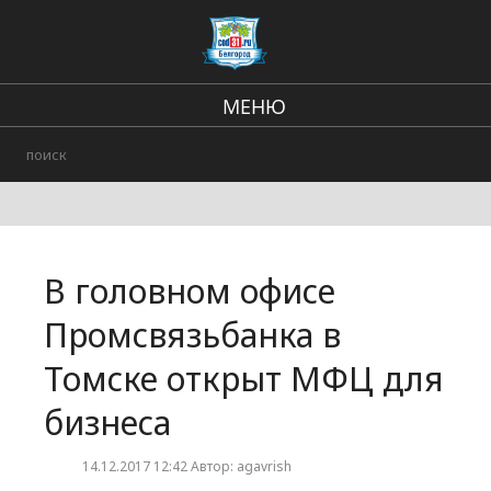
МЕНЮ
Региональные новости
В стране и мире
Происшествия
В головном офисе
Городские события
Промсвязьбанка в
Томске открыт МФЦ для
бизнеса
14.12.2017 12:42 Автор: agavrish