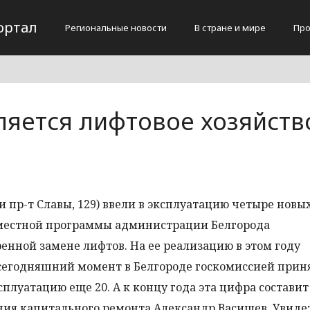
ортал
Региональные новости
В стране и мире
Про
ляется лифтовое хозяйств
 и пр-т Славы, 129) ввели в эксплуатацию четыре новы
вместной программы администрации Белгорода
ренной замене лифтов. На ее реализацию в этом году
 сегодняшний момент в Белгороде госкомиссией приня
плуатацию еще 20. А к концу года эта цифра составит
ния капитального ремонта Александр Васищев. Увиде