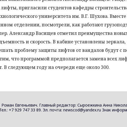
ю лифты, пригласили студентов кафедры строительств
ехнологического университета им. В.Г. Шухова. Вместе
нном отделении, посмотрели, как работают грузопо
лер. Александр Васищев отметил преимущества новы
дъемность и скорость. В кабине установлены зеркала,
ешать проблему защиты лифтов от вандалов будут с
им, что программой предполагается замена всех лиф
. В следующем году на очереди еще около 300.
 Роман Евгеньевич. Главный редактор: Сыроежкина Анна Никола
 Тел.: +7 929 747 33 89. Эл. почта: newscod@yandex.ru Знак инф