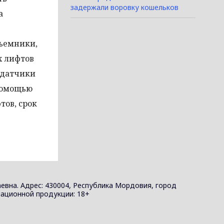
задержали воровку кошельков
а
дъемники,
х лифтов
 датчики
 помощью
тов, срок
евна. Адрес: 430004, Республика Мордовия, город
ормационной продукции: 18+