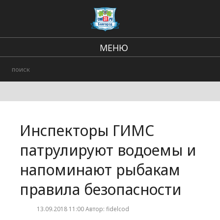
МЕНЮ
Региональные новости
В стране и мире
Происшествия
Инспекторы ГИМС
Городские события
патрулируют водоемы и
напоминают рыбакам
правила безопасности
13.09.2018 11:00 Автор: fidelcod