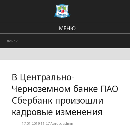
МЕНЮ
Региональные новости
В стране и мире
Происшествия
В Центрально-
Городские события
Черноземном банке ПАО
Сбербанк произошли
кадровые изменения
17.01.2019 11:27 Автор: admin