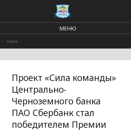
МЕНЮ
Региональные новости
В стране и мире
Происшествия
Проект «Сила команды»
Городские события
Центрально-
Черноземного банка
ПАО Сбербанк стал
победителем Премии