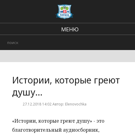
МЕНЮ
Региональные новости
В стране и мире
Происшествия
Истории, которые греют
Городские события
душу…
27.12.2018 14:02 Автор: Elenovochka
«Истории, которые греют душу» - это
благотворительный аудиосборник,